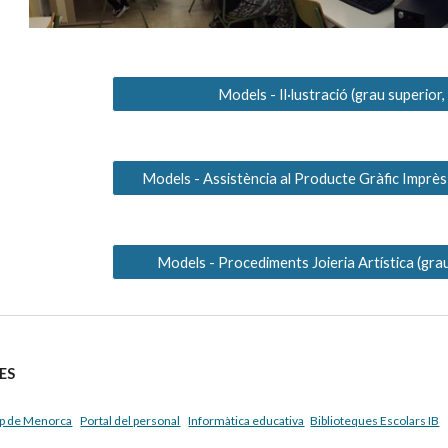
Models - Il·lustració (grau superior
Models - Assistència al Producte Gràfic Imprès 
Models - Procediments Joieria Artística (gra
ES
p de Menorca
Portal del personal
Informàtica educativa
Biblioteques Escolars IB