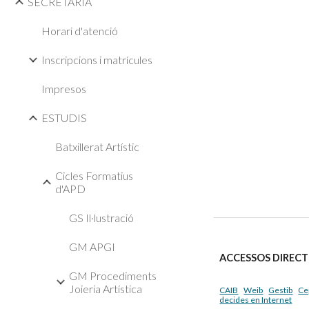
SECRETARIA
Horari d'atenció
Inscripcions i matrícules
Impresos
ESTUDIS
Batxillerat Artístic
Cicles Formatius
d'APD
GS Il·lustració
GM APGI
ACCESSOS DIRECT
GM Procediments
Joieria Artística
CAIB
Weib
Gestib
Ce
decides en Internet