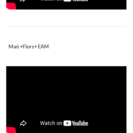
Maó +Flors+ EAM