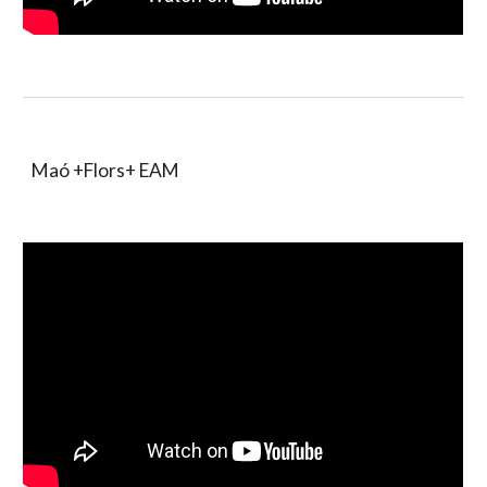
Maó +Flors+ EAM