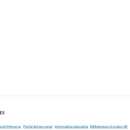
ES
p de Menorca
Portal del personal
Informàtica educativa
Biblioteques Escolars IB