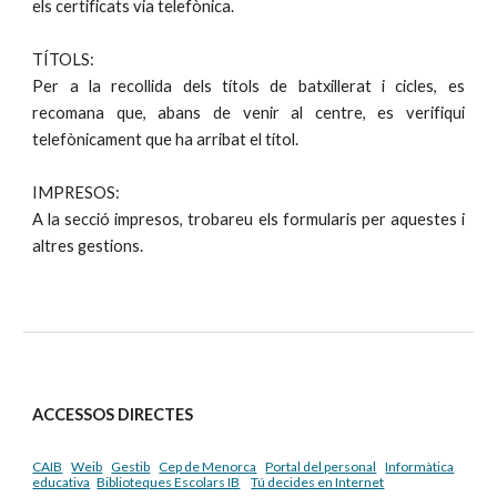
els certificats via telefònica.
TÍTOLS:
Per a la recollida dels títols de batxillerat i cicles, es
recomana que, abans de venir al centre, es verifiqui
telefònicament que ha arribat el títol.
IMPRESOS:
A la secció impresos, trobareu els formularis per aquestes i
altres gestions.
ACCESSOS DIRECTES
CAIB
Weib
Gestib
Cep de Menorca
Portal del personal
Informàtica
educativa
Biblioteques Escolars IB
Tú decides en Internet