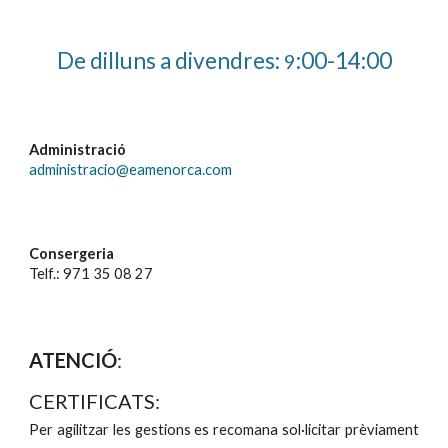
De dilluns a divendres:
:00-14:00
9
Administració
administracio@eamenorca.com
Consergeria
Telf.: 971 35 08 27
ATENCIÓ
:
CERTIFICATS:
Per agilitzar les gestions es recomana sol·licitar prèviament