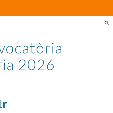
ion
vocatòria
ria 2026
1r