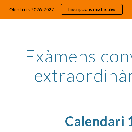
Inscripcions i matrícules
Obert curs 2026-2027
ip to main content
Skip to navigat
Exàmens con
extraordinà
Calendari 