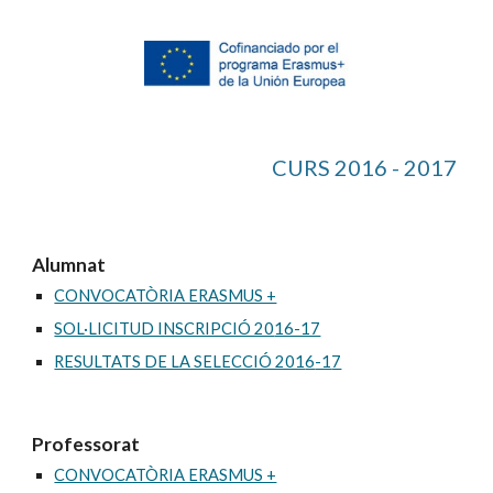
CURS 201
6
 - 20
17
Alumnat
CONVOCATÒRIA ERASMUS +
SOL·LICITUD INSCRIPCIÓ 20
16-17
RESULTATS DE LA SELECCIÓ 201
6
-1
7
Professorat
CONVOCATÒRIA ERASMUS +