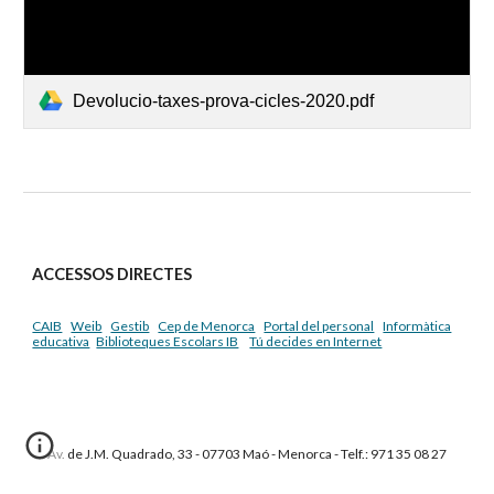
Devolucio-taxes-prova-cicles-2020.pdf
ACCESSOS DIRECTES
CAIB
Weib
Gestib
Cep de Menorca
Portal del personal
Informàtica
educativa
Biblioteques Escolars IB
Tú decides en Internet
Av. de J.M. Quadrado, 33 - 07703 Maó - Menorca - Telf.: 971 35 08 27