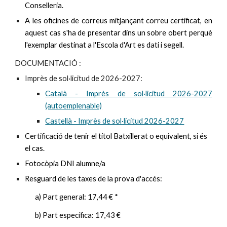
Conselleria
.
A les oficines de correus mitjançant correu certificat, en
aquest cas s'ha de presentar dins un sobre obert perquè
l'exemplar destinat a l'Escola d'Art es dati i segell.
DOCUMENTACIÓ :
Imprès de sol·licitud de 202
6
-202
7
:
Català - Imprès de sol·licitud 2026-2027
(autoemplenable)
Castellà - Imprès de sol·licitud 2026-2027
Certificació de tenir el títol
Batxillerat
o equivalent, si és
el cas
.
Fotocòpia DNI alumne/a
Resguard de
les
taxes de la prova d'accés:
a) Part general: 1
7
,
44
€ *
b) Part específica: 1
7
,
43
€