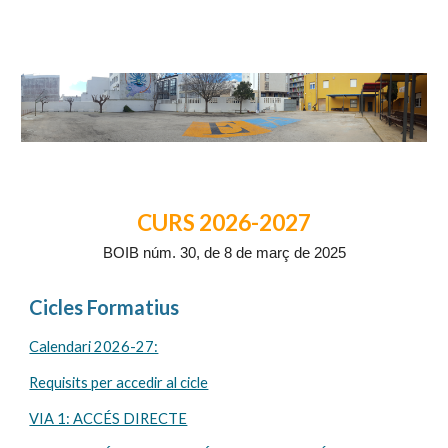
CURS 20
26
-202
7
BOIB
núm.
30
,
de
8
de març
de
202
5
Cicles Formatius
Calendari 2026-27:
Requisits per accedir al cicle
VIA 1: ACCÉS DIRECTE