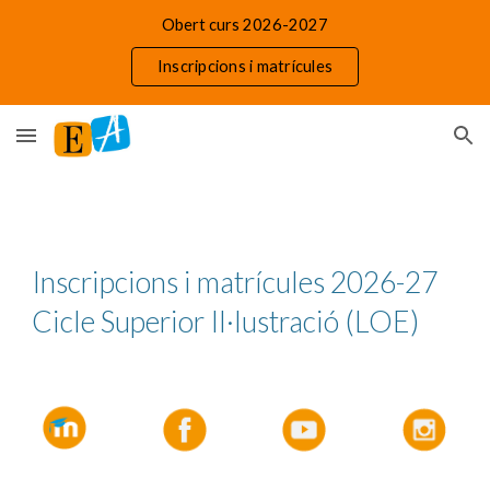
Obert curs 2026-2027
Skip to main content
Skip to navigation
Inscripcions i matrícules
Inscripcions i matrícules 202
6
-2
7
Ci
cle Superior Il·lustració (LOE)