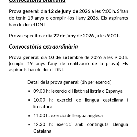
Prova general
:
dia
12 de juny
de
202
6
a les 9:00 h. S'han
de tenir 1
9
anys o complir-los l'any 202
6
. Els aspirants
han de dur el DNI.
Prova específica: dia
2
2
de juny
de 202
6
,
a les 9:00 h
.
Convocatòria extraordinària
Prova general: dia
1
0
de setembre
de 202
6
a les 9:00
h.
(cumplir 19 anys l’any de realització de la prova) Els
aspirants han de dur el DNI.
Detall de la prova general:
(1h per exercici)
09.00 h: l'exercici d'HistòriaHistria d’Espanya
10.00 h: exercici de llengua castellana i
literatura
11.00 h: exercici de llengua anglesa
12.30 h: exercici amb continguts Llengua
Catalana