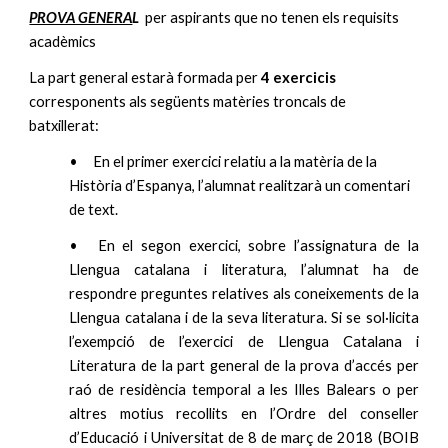
PROVA GENERA
L
per aspirants que no tenen els requisits
acadèmics
La part general estarà formada per
4 exercicis
corresponents als següents matèries troncals de
batxillerat:
•
En el primer exercici relatiu a la matèria de la
Història d’Espanya, l’alumnat realitzarà un comentari
de text.
•
En el segon exercici, sobre l’assignatura de la
Llengua catalana i literatura, l’alumnat ha de
respondre preguntes relatives als coneixements de la
Llengua catalana i de la seva literatura. Si se sol·licita
l’exempció de l’exercici de Llengua Catalana i
Literatura de la part general de la prova d’accés per
raó de residència temporal a les Illes Balears o per
altres motius recollits en l’Ordre del conseller
d’Educació i Universitat de 8 de març de 2018 (BOIB