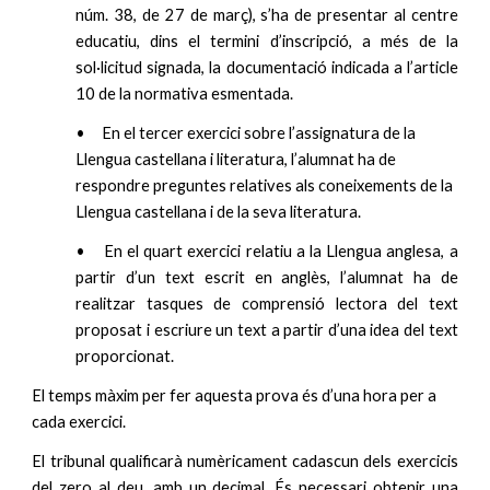
núm. 38, de 27 de març), s’ha de presentar al centre
educatiu, dins el termini d’inscripció, a més de la
sol·licitud signada, la documentació indicada a l’article
10 de la normativa esmentada.
•
En el tercer exercici sobre l’assignatura de la
Llengua castellana i literatura, l’alumnat ha de
respondre preguntes relatives als coneixements de la
Llengua castellana i de la seva literatura.
•
En el quart exercici relatiu a la Llengua anglesa, a
partir d’un text escrit en anglès, l’alumnat ha de
realitzar tasques de comprensió lectora del text
proposat i escriure un text a partir d’una idea del text
proporcionat.
El temps màxim per fer aquesta prova és d’una hora per a
cada exercici.
El tribunal qualificarà numèricament cadascun dels exercicis
del zero al deu, amb un decimal. És necessari obtenir una