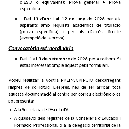
d'ES
O o equivalent
): Prova general + Prova
específica
Del
1
3
d'abril al
12 de juny
d
e 202
6
per als
aspirants amb requisits acadèmics de titulació
(prova específica) i per als d’accés directe
(exempció de la prova).
Convocatòria extraordinària
Del
1
al
3
de setembre
de 202
6
per a
tothom. Si
estàs interessat omple aquest petit formulari.
Podeu realitzar la vostra PREINSCRIPCIÓ descarregant
l'imprès de sol·licitud. Després, heu de fer arribar tota
aquesta documentació al centre
per correu electrònic o
es
pot presentar:
A la Secretaria de l'Escola d'Art
A qualsevol dels registres de la Conselleria d'Educació i
Formació Professional, o a la delegació territorial de la