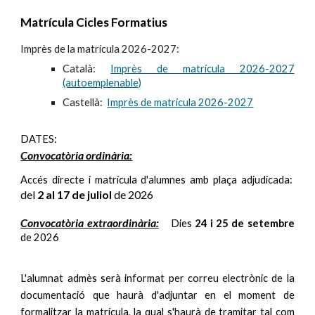
Matrícula Cicles Formatius
I
mprès de la matrícula 202
6
-202
7
:
Català:
Imprès de matrícula 2026-2027
(autoemplenable)
Castellà:
Imprès de matrícula 202
6
-2027
DATES:
Convocatòria ordinària:
Accés directe i matrícula d'alumnes amb plaça adjudicada:
del
2
al 1
7
de juliol
de 202
6
Convocatòria extraordinària:
Dies
2
4
i
25
de setembre
de 202
6
L'alumnat admès serà informat per correu electrònic de la
documentació que haurà d'adjuntar en el moment de
formalitzar la matrícula, la qual s'haurà de tramitar tal com