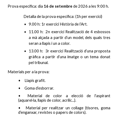
Prova específica: dia
1
6
de setembre
de 202
6
a les 9:00 h.
Detalla de la p
rova específica: (1h per exercici)
9.00 h: 1r exercici
Història de l’Art.
11.00 h: 2n exercici
Realització de 4 esbossos
a mà alçada a partir d’un model, dels quals tres
seran a llapis i un a color.
13.00 h: 3r exercici
Realització d’una proposta
gràfica a partir d’una imatge o un tema donat
pel tribunal.
Materials per a la prova:
•
Llapis grafit.
•
Goma d’esborrar.
•
Material de color a elecció de l'aspirant
(aquarel·la, llapis de color, acrílic...).
•
Material per realitzar un collage (tisores, goma
d’enganxar, revistes o papers de colors).