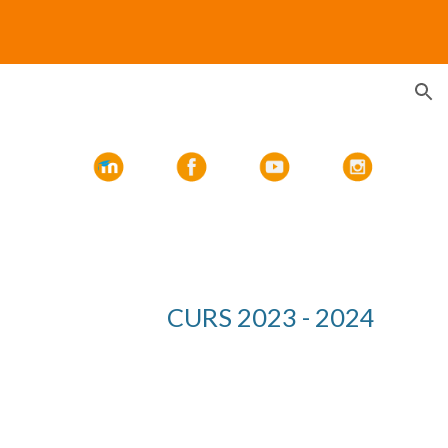
ion
CURS 20
2
3
- 202
4