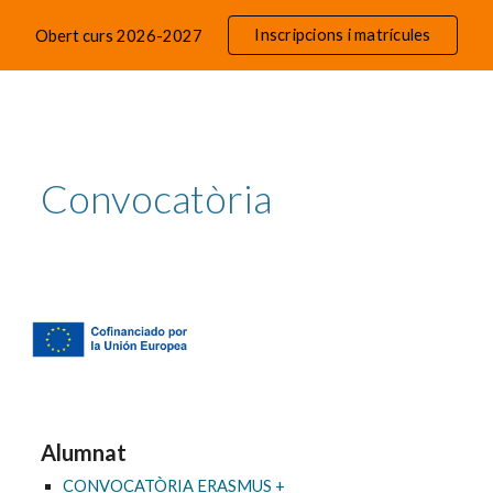
Inscripcions i matrícules
Obert curs 2026-2027
ip to main content
Skip to navigat
Convocatòria
Alumnat
CONVOCATÒRIA ERASMUS +