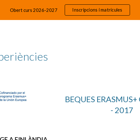
Inscripcions i matrícules
Obert curs 2026-2027
ip to main content
Skip to navigat
periències
BEQUES ERASMUS+ 
- 201
7
GE A FINLÀNDIA