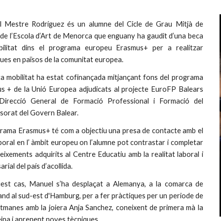
 Mestre Rodríguez és un alumne del Cicle de Grau Mitjà de
a de l’Escola d’Art de Menorca que enguany ha gaudit d’una beca
ilitat dins el programa europeu Erasmus+ per a realitzar
ues en països de la comunitat europea.
a mobilitat ha estat cofinançada mitjançant fons del programa
s + de la Unió Europea adjudicats al projecte EuroFP Balears
Direcció General de Formació Professional i Formació del
sorat del Govern Balear.
grama Erasmus+ té com a objectiu una presa de contacte amb el
oral en l’ àmbit europeu on l’alumne pot contrastar i completar
eixements adquirits al Centre Educatiu amb la realitat laboral i
rial del país d’acollida.
est cas, Manuel s’ha desplaçat a Alemanya, a la comarca de
nd al sud-est d'Hamburg, per a fer pràctiques per un periode de
etmanes amb la joiera Anja Sanchez, coneixent de primera mà la
ina i aprenent noves tècniques.