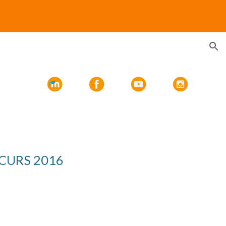
ion
CURS 201
6