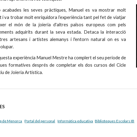
 acabades les seves pràctiques, Manuel es va mostrar molt
t i va trobar molt enriquidora l’experiència tant pel fet de viatjar
ixer el món de la joieria d'altres països europeus com pels
ements adquirits durant la seva estada. Detaca la interacció
tres artesans i artistes alemanys i l'entorn natural on es va
olupar.
uesta experiència Manuel Mestre ha complert el seu període de
ques formatives després de completar els dos cursos del Cicle
u de Joieria Artística.
ES
p de Menorca
Portal del personal
Informàtica educativa
Biblioteques Escolars IB