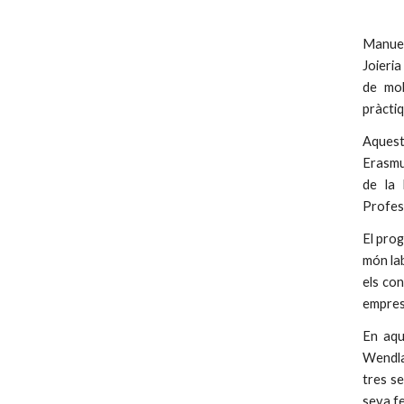
Manuel
Joieri
de mob
pràctiq
Aquest
Erasmu
de la 
Profes
El pro
món lab
els con
empresa
En aqu
Wendla
tres s
seva fe