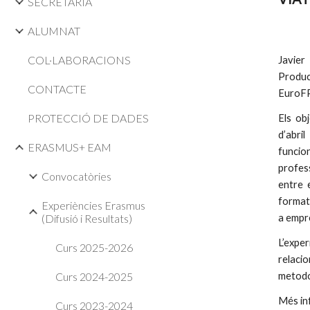
SECRETARIA
ALUMNAT
COL·LABORACIONS
Javier
Produc
CONTACTE
EuroFP
PROTECCIÓ DE DADES
Els ob
d’abril
ERASMUS+ EAM
funcio
profes
Convocatòries
entre 
formati
Experiències Erasmus
(Difusió i Resultats)
a empre
L’expe
Curs 2025-2026
relacio
Curs 2024-2025
metodol
Més in
Curs 2023-2024