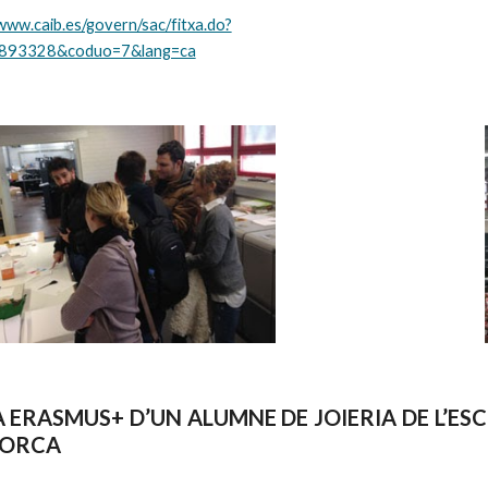
/www.caib.es/govern/sac/fitxa.do?
2893328&coduo=7&lang=ca
 ERASMUS+ D’UN ALUMNE DE JOIERIA DE L’ESC
ORCA