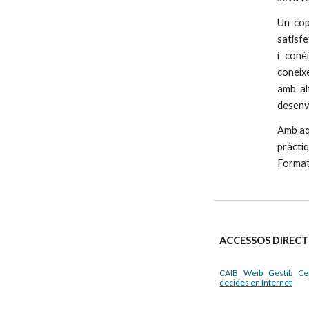
Un cop
satisfe
i conè
coneix
amb al
desenv
Amb aq
pràcti
Formati
ACCESSOS DIRECT
CAIB
Weib
Gestib
Ce
decides en Internet