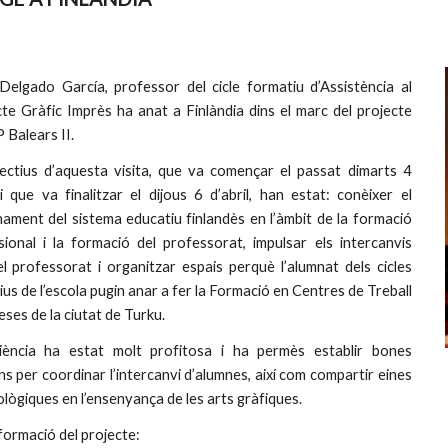
 Delgado García, professor del cicle formatiu d’Assistència al
te Gràfic Imprès ha anat a Finlàndia dins el marc del projecte
 Balears II.
jectius d’aquesta visita, que va començar el passat dimarts 4
 i que va finalitzar el dijous 6 d’abril, han estat: conèixer el
nament del sistema educatiu finlandès en l’àmbit de la formació
sional i la formació del professorat, impulsar els intercanvis
el professorat i organitzar espais perquè l’alumnat dels cicles
us de l’escola pugin anar a fer la Formació en Centres de Treball
ses de la ciutat de Turku.
riència ha estat molt profitosa i ha permès establir bones
ns per coordinar l’intercanvi d’alumnes, així com compartir eines
ògiques en l’ensenyança de les arts gràfiques.
formació del projecte: