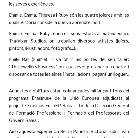
les seves experiències.
Emmie, Emma, Theresa i Ruby són les quatre joieres amb les
quals Victoria considera que va aprendre molt.
Emmie, Emma i Ruby tenen els seus estudis al mateix edifici:
Trafalgar Studios, on treballen diversos artistes (joiers,
pintors, il·lustradors, fotògrafs...).
Emily Ball (Emmie) li va obrir les portes del seu taller:
“TheJewelleryBusiness” on qualsevol pot anar a treballar i
disposar de totes les eines i instal·lacions, pagant un lloguer..
Aquestes mobilitats estan cofinançades mitjançant fons del
programa Erasmus+ de la Unió Europea adjudicats al
projecte Erasmus EuroFP Balears IV de la Direcció General
de Formació Professional i Formació del Professorat del
Govern Balear.
Amb aquesta experiència Berta Pañella i Victoria Tudurí van