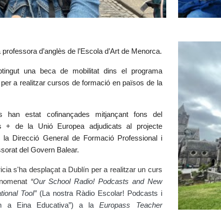
la professora d’anglès de l’Escola d’Art de Menorca.
tingut una beca de mobilitat dins el programa
er a realitzar cursos de formació en països de la
ts han estat cofinançades mitjançant fons del
 + de la Unió Europea adjudicats al projecte
la Direcció General de Formació Professional i
ssorat del Govern Balear.
cia s'ha desplaçat a Dublín per a realitzar un curs
 anomenat
“
Our School Radio! Podcasts and New
tional Tool”
(La nostra Ràdio Escolar! Podcasts i
m a Eina Educativa”) a la
Europass Teacher