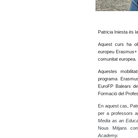
Patricia Iniesta és 
Aquest curs ha ob
europeu Erasmus+ p
comunitat europea.
Aquestes mobilita
programa Erasmus
EuroFP Balears de 
Formació del Profe
En aquest cas, Patri
per a professors
Media as an Educa
Nous Mitjans co
Academy.