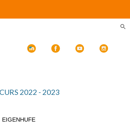
ion
CURS 20
2
2
- 20
2
3
 EIGENHUFE