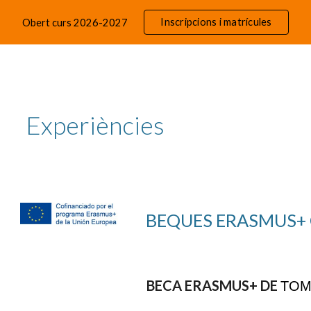
Inscripcions i matrícules
Obert curs 2026-2027
ip to main content
Skip to navigat
Experiències
BEQUES ERASMUS+ 
BECA ERASMUS+ DE
T
OM