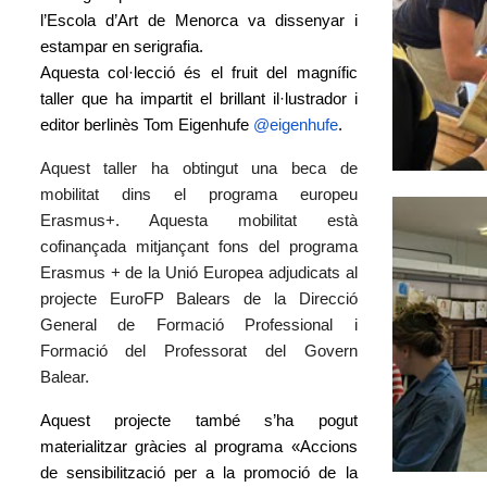
l’Escola d’Art de Menorca va dissenyar i
estampar en serigrafia.
Aquesta col·lecció és el fruit del magnífic
taller que ha impartit el brillant il·lustrador i
editor berlinès Tom Eigenhufe
@eigenhufe
.
Aquest taller ha obtingut una beca de
mobilitat dins el programa europeu
Erasmus+. Aquesta mobilitat està
cofinançada mitjançant fons del programa
Erasmus + de la Unió Europea adjudicats al
projecte EuroFP Balears de la Direcció
General de Formació Professional i
Formació del Professorat del Govern
Balear.
Aquest projecte també s’ha pogut
materialitzar gràcies al programa «Accions
de sensibilització per a la promoció de la