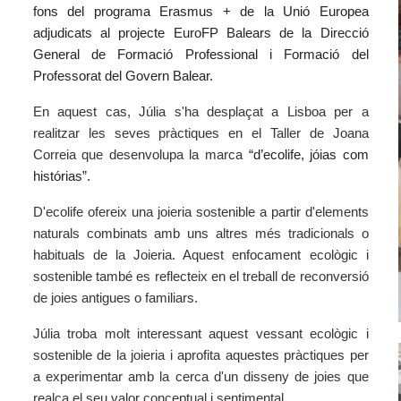
fons del programa Erasmus + de la Unió Europea
adjudicats al projecte EuroFP Balears de la Direcció
General de Formació Professional i Formació del
Professorat del Govern Balear.
En aquest cas, Júlia s'ha desplaçat a Lisboa per a
realitzar les seves pràctiques en el Taller de Joana
Correia que desenvolupa la marca
“d’ecolife, jóias com
histórias”.
D'ecolife ofereix una joieria sostenible a partir d'elements
naturals combinats amb uns altres més tradicionals o
habituals de la Joieria. Aquest enfocament ecològic i
sostenible també es reflecteix en el treball de reconversió
de joies antigues o familiars.
Júlia troba molt interessant aquest vessant ecològic i
sostenible de la joieria i aprofita aquestes pràctiques per
a experimentar amb la cerca d'un disseny de joies que
realça el seu valor conceptual i sentimental.