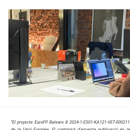
“El projecte EuroFP Balears 8 2024-1-ES01-KA121-VET-00021
de la Unió Europea. El contingut d'aquesta publicació és re