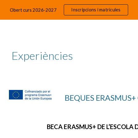
Inscripcions i matrícules
Obert curs 2026-2027
ip to main content
Skip to navigat
Experiències
BEQUES ERASMUS+ 
BECA ERASMUS+ DE L’ESCOLA 