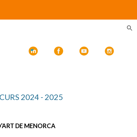
ion
CURS 20
2
4
- 20
2
5
D’ART DE MENORCA