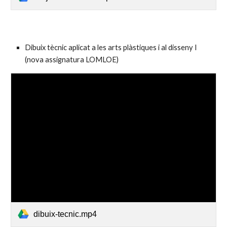
Dibuix tècnic aplicat a les arts plàstiques i al disseny I
(nova assignatura LOMLOE)
dibuix-tecnic.mp4