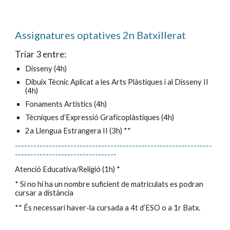
Assignatures
optatives
2n Batxillerat
Triar 3 entre:
Disseny (4h)
Dibuix Tècnic Aplicat a les Arts Plàstiques i al Disseny II
(4h)
Fonaments Artístics (4h)
Tècniques d’Expressió Graficoplàstiques (4h)
2a Llengua Estrangera II (3h) **
----------------------------------------------------------------
---------------------------------
Atenció Educativa/Religió (1h) *
* Si no hi ha un nombre suficient de matriculats es podran
cursar a distància
** És necessari haver-la cursada a 4t d’ESO o a 1r Batx.