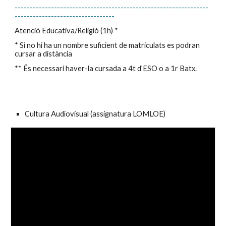
----------------------------------------------------------------
---------------------------------
Atenció Educativa/Religió (1h) *
* Si no hi ha un nombre suficient de matriculats es podran
cursar a distància
** És necessari haver-la cursada a 4t d’ESO o a 1r Batx.
Cultura Audiovisual (
assignatura LOMLOE
)