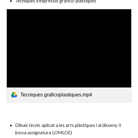
Tècniques d'expressió grafico-plàstiques
Tecniques graficoplastiques.mp4
Dibuix tècnic aplicat a les arts plàstiques i al disseny II
(nova assignatura LOMLOE)