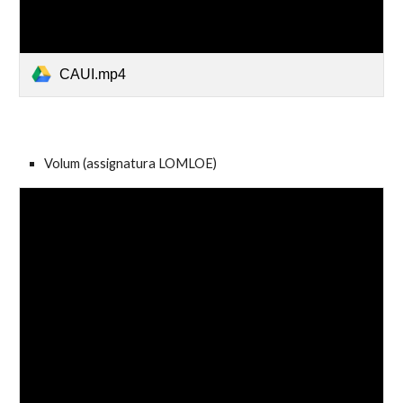
CAUI.mp4
Volum
(assignatura LOMLOE)