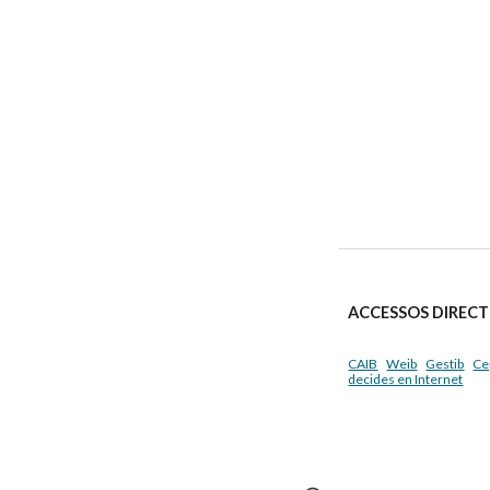
ACCESSOS DIRECT
CAIB
Weib
Gestib
Ce
decides en Internet